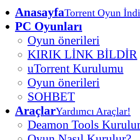
Anasayfa
Torrent Oyun İndi
PC Oyunları
Oyun önerileri
KIRIK LİNK BİLDİR
uTorrent Kurulumu
Oyun önerileri
SOHBET
Araçlar
Yardımcı Araçlar!
Deamon Tools Kurul
Oyun Nasıl Kurulur?