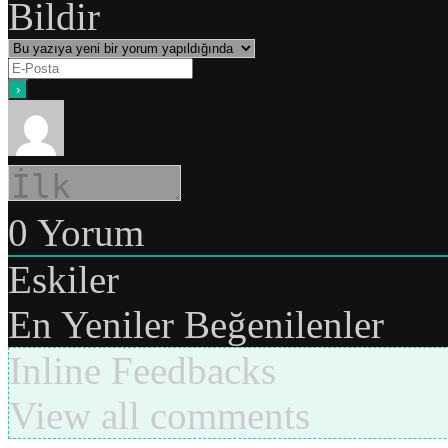
Bildir
0
Yorum
Eskiler
En Yeniler
Beğenilenler
Inline Feedbacks
View all comments