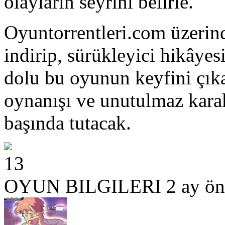
olayların seyrini belirle.
Oyuntorrentleri.com üzeri
indirip, sürükleyici hikâye
dolu bu oyunun keyfini çıka
oynanışı ve unutulmaz karak
başında tutacak.
13
OYUN BILGILERI
2 ay ön