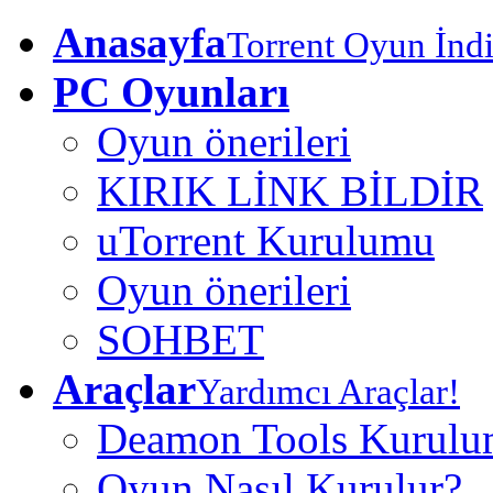
Anasayfa
Torrent Oyun İndi
PC Oyunları
Oyun önerileri
KIRIK LİNK BİLDİR
uTorrent Kurulumu
Oyun önerileri
SOHBET
Araçlar
Yardımcı Araçlar!
Deamon Tools Kurul
Oyun Nasıl Kurulur?