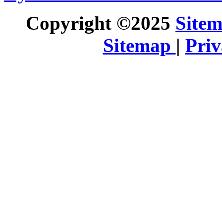
Copyright ©2025
Site
Sitemap
|
Pri