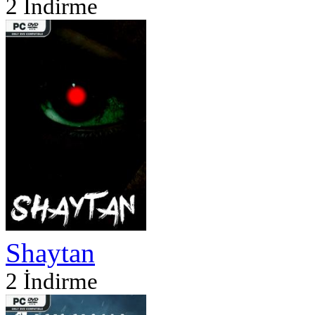
2 İndirme
Shaytan
2 İndirme