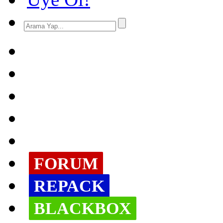
FORUM
REPACK
BLACKBOX