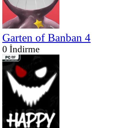
Garten of Banban 4
0 İndirme