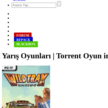
FORUM
REPACK
BLACKBOX
Yarış Oyunları | Torrent Oyun i