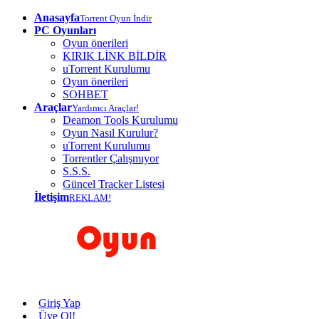
Anasayfa
Torrent Oyun İndir
PC Oyunları
Oyun önerileri
KIRIK LİNK BİLDİR
uTorrent Kurulumu
Oyun önerileri
SOHBET
Araçlar
Yardımcı Araçlar!
Deamon Tools Kurulumu
Oyun Nasıl Kurulur?
uTorrent Kurulumu
Torrentler Çalışmıyor
S.S.S.
Güncel Tracker Listesi
İletişim
REKLAM!
Giriş Yap
Üye Ol!