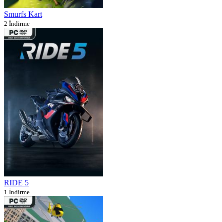
Smurfs Kart
2 İndirme
RIDE 5
1 İndirme