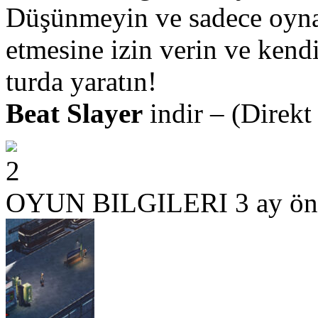
Düşünmeyin ve sadece oynay
etmesine izin verin ve kendi
turda yaratın!
Beat Slayer
indir – (Direkt 
2
OYUN BILGILERI
3 ay ön