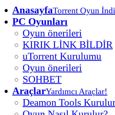
Anasayfa
Torrent Oyun İndi
PC Oyunları
Oyun önerileri
KIRIK LİNK BİLDİR
uTorrent Kurulumu
Oyun önerileri
SOHBET
Araçlar
Yardımcı Araçlar!
Deamon Tools Kurul
Oyun Nasıl Kurulur?