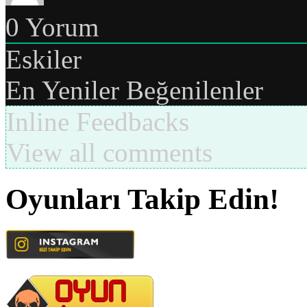
0
Yorum
Eskiler
En Yeniler
Beğenilenler
Inline Feedbacks
View all comments
Oyunları Takip Edin!