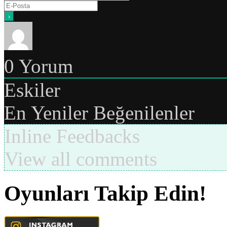
0
Yorum
Eskiler
En Yeniler
Beğenilenler
Inline Feedbacks
View all comments
Oyunları Takip Edin!