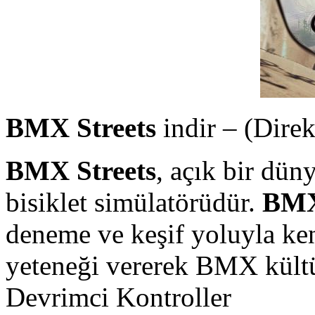
BMX Streets
indir – (Direk
BMX Streets
, açık bir dün
bisiklet simülatörüdür.
BMX
deneme ve keşif yoluyla ken
yeteneği vererek BMX kült
Devrimci Kontroller