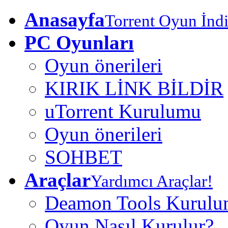
Anasayfa
Torrent Oyun İndi
PC Oyunları
Oyun önerileri
KIRIK LİNK BİLDİR
uTorrent Kurulumu
Oyun önerileri
SOHBET
Araçlar
Yardımcı Araçlar!
Deamon Tools Kurul
Oyun Nasıl Kurulur?