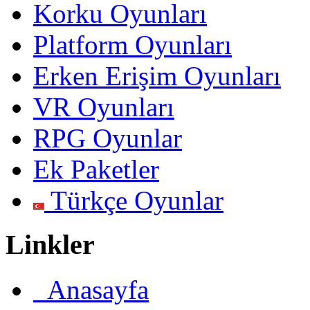
Korku Oyunları
Platform Oyunları
Erken Erişim Oyunları
VR Oyunları
RPG Oyunlar
Ek Paketler
Türkçe Oyunlar
Linkler
Anasayfa