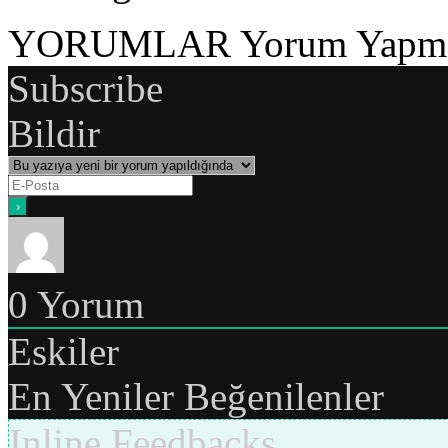
YORUMLAR
Yorum Yapmak
Subscribe
Bildir
0
Yorum
Eskiler
En Yeniler
Beğenilenler
Inline Feedbacks