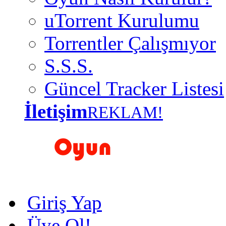
uTorrent Kurulumu
Torrentler Çalışmıyor
S.S.S.
Güncel Tracker Listesi
İletişim
REKLAM!
Giriş Yap
Üye Ol!