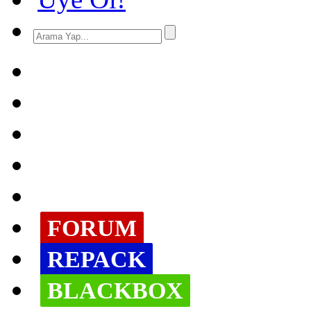
FORUM
REPACK
BLACKBOX