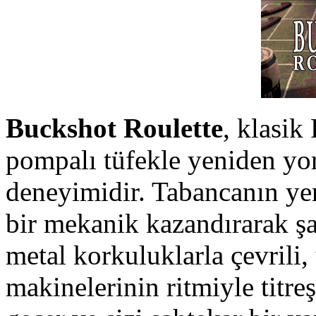
Buckshot Roulette
, klasik
pompalı tüfekle yeniden yo
deneyimidir. Tabancanın yer
bir mekanik kazandırarak şa
metal korkuluklarla çevrili,
makinelerinin ritmiyle titre