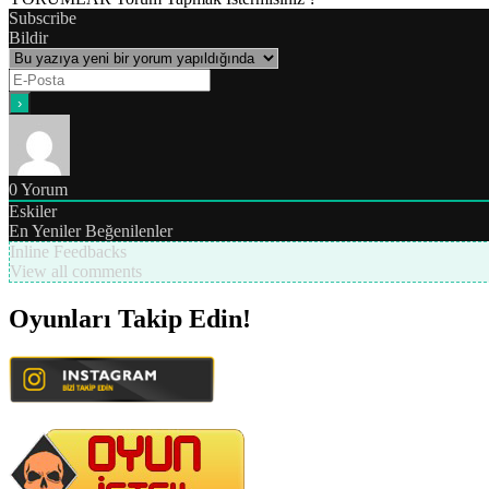
Subscribe
Bildir
0
Yorum
Eskiler
En Yeniler
Beğenilenler
Inline Feedbacks
View all comments
Oyunları Takip Edin!