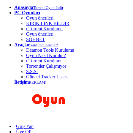
Anasayfa
Torrent Oyun İndir
PC Oyunları
Oyun önerileri
KIRIK LİNK BİLDİR
uTorrent Kurulumu
Oyun önerileri
SOHBET
Araçlar
Yardımcı Araçlar!
Deamon Tools Kurulumu
Oyun Nasıl Kurulur?
uTorrent Kurulumu
Torrentler Çalışmıyor
S.S.S.
Güncel Tracker Listesi
İletişim
REKLAM!
Giriş Yap
Üye Ol!