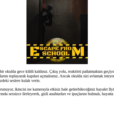
r okulda gece kilitli kaldınız. Çıkış yolu, reaktörü patlatmaktan geçiy
larını toplayarak kapıları açmalısınız. Ancak okulda sizi avlamak isteye
deki seslere kulak verin.
uyor, ikincisi ise kamerayla etkisiz hale getirebileceğiniz hayalet Ilyi
nda sessizce ilerleyerek, gizli anahtarları ve ipuçlarını bulmalı, hayatta 