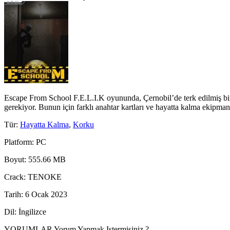
Escape From School F.E.L.I.K oyununda, Çernobil’de terk edilmiş bir o
gerekiyor. Bunun için farklı anahtar kartları ve hayatta kalma ekipman
Tür
:
Hayatta Kalma
,
Korku
Platform
: PC
Boyut
: 555.66 MB
Crack
: TENOKE
Tarih
: 6 Ocak 2023
Dil
: İngilizce
YORUMLAR
Yorum Yapmak Istermisiniz ?