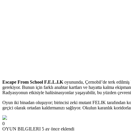
Escape From School F.E.L.I.K
oyununda, Çernobil’de terk edilmiş bi
gerekiyor. Bunun için farklı anahtar kartları ve hayatta kalma ekipman
Radyasyonun etkisiyle halüsinasyonlar yaşayabilir, bu yüzden çevreniz
Oyun iki binadan oluşuyor; birincisi zeki mutant FELIK tarafından korun
geçici olarak ortadan kaldırmanızı sağlıyor. Okulun karanlık koridorları
0
OYUN BILGILERI
5 ay önce eklendi