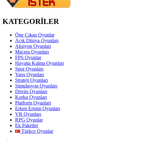
KATEGORİLER
Öne Çıkan Oyunlar
Açık Dünya Oyunları
Aksiyon Oyunları
Macera Oyunları
FPS Oyunlar
Hayatta Kalma Oyunları
Spor Oyunları
Yarış Oyunları
Strateji Oyunları
Simulasyon Oyunları
Dövüş Oyunları
Korku Oyunları
Platform Oyunları
Erken Erişim Oyunları
VR Oyunları
RPG Oyunlar
Ek Paketler
Türkçe Oyunlar