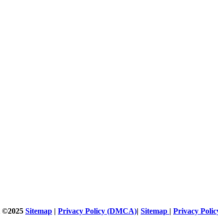
t ©2025
Sitemap
|
Privacy Policy (DMCA)
|
Sitemap
|
Privacy Pol