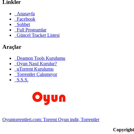
Linkler
Anasayfa
Facebook
Sohbet
Full Programlar
Güncel Tracker Listesi
Araçlar
Deamon Tools Kurulumu
Oyun Nasıl Kurulur?
uTorrent Kurulumu
Torrentler Çalışmıyor
S.S.S.
Oyuntorrentleri.com: Torrent Oyun indir, Torrentler
Copyrigh