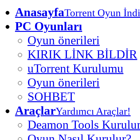
Anasayfa
Torrent Oyun İndi
PC Oyunları
Oyun önerileri
KIRIK LİNK BİLDİR
uTorrent Kurulumu
Oyun önerileri
SOHBET
Araçlar
Yardımcı Araçlar!
Deamon Tools Kurul
Oyun Nasıl Kurulur?