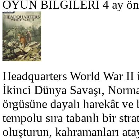
OYUN BILGILERI
4 ay ön
Headquarters World War II i
İkinci Dünya Savaşı, Norm
örgüsüne dayalı harekât ve b
tempolu sıra tabanlı bir stra
oluşturun, kahramanları atay