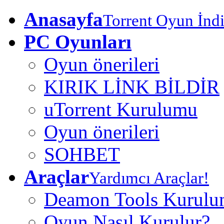
Anasayfa
Torrent Oyun İndi
PC Oyunları
Oyun önerileri
KIRIK LİNK BİLDİR
uTorrent Kurulumu
Oyun önerileri
SOHBET
Araçlar
Yardımcı Araçlar!
Deamon Tools Kurul
Oyun Nasıl Kurulur?