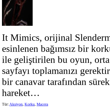
It Mimics, orijinal Slende
esinlenen bağımsız bir kor
ile geliştirilen bu oyun, or
sayfayı toplamanızı gerekti
bir canavar tarafından sürekl
hareket…
Tür
:
Aksiyon
,
Korku
,
Macera