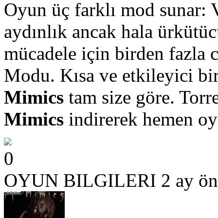
Oyun üç farklı mod sunar: 
aydınlık ancak hala ürküt
mücadele için birden fazla 
Modu. Kısa ve etkileyici bi
Mimics
tam size göre. Tor
Mimics
indirerek hemen oyn
0
OYUN BILGILERI
2 ay ön