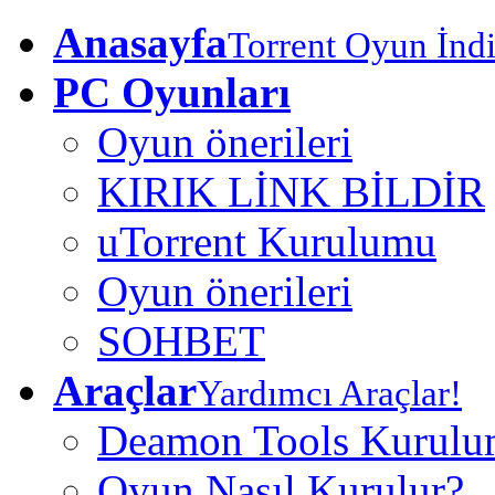
Anasayfa
Torrent Oyun İndi
PC Oyunları
Oyun önerileri
KIRIK LİNK BİLDİR
uTorrent Kurulumu
Oyun önerileri
SOHBET
Araçlar
Yardımcı Araçlar!
Deamon Tools Kurul
Oyun Nasıl Kurulur?