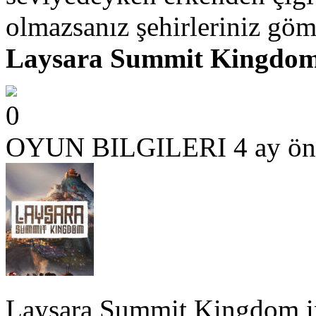
olmazsanız şehirleriniz gö
Laysara Summit Kingdo
0
OYUN BILGILERI
4 ay ön
Laysara Summit Kingdom ind