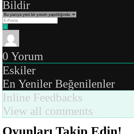
Bildir
0
Yorum
Eskiler
En Yeniler
Beğenilenler
Inline Feedbacks
View all comments
Oyunları Takip Edin!