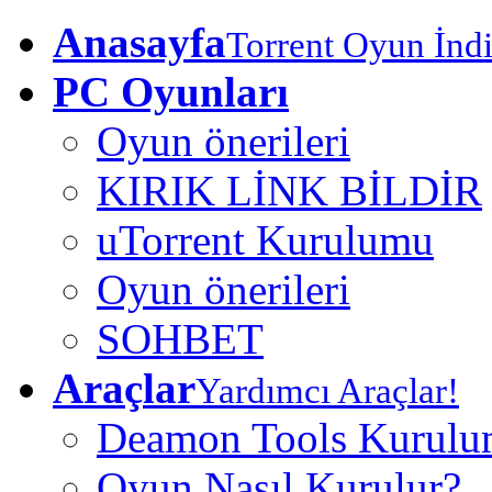
Anasayfa
Torrent Oyun İndi
PC Oyunları
Oyun önerileri
KIRIK LİNK BİLDİR
uTorrent Kurulumu
Oyun önerileri
SOHBET
Araçlar
Yardımcı Araçlar!
Deamon Tools Kurul
Oyun Nasıl Kurulur?