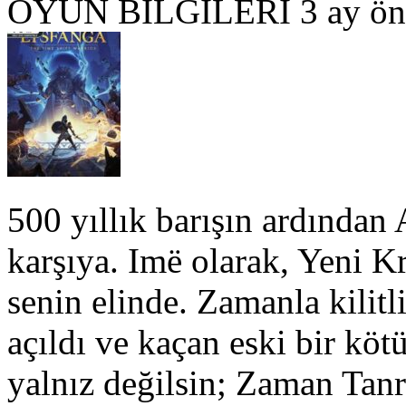
OYUN BILGILERI
3 ay ön
500 yıllık barışın ardından 
karşıya. Imë olarak, Yeni K
senin elinde. Zamanla kilitl
açıldı ve kaçan eski bir köt
yalnız değilsin; Zaman Tan