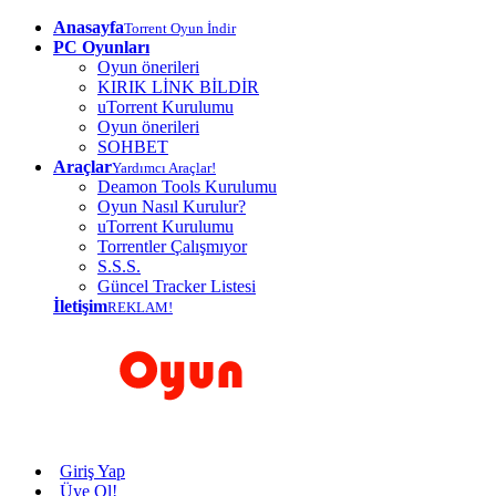
Anasayfa
Torrent Oyun İndir
PC Oyunları
Oyun önerileri
KIRIK LİNK BİLDİR
uTorrent Kurulumu
Oyun önerileri
SOHBET
Araçlar
Yardımcı Araçlar!
Deamon Tools Kurulumu
Oyun Nasıl Kurulur?
uTorrent Kurulumu
Torrentler Çalışmıyor
S.S.S.
Güncel Tracker Listesi
İletişim
REKLAM!
Giriş Yap
Üye Ol!