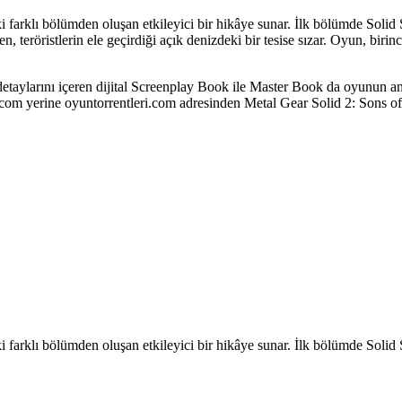
 farklı bölümden oluşan etkileyici bir hikâye sunar. İlk bölümde Solid S
röristlerin ele geçirdiği açık denizdeki bir tesise sızar. Oyun, birinci
 detaylarını içeren dijital Screenplay Book ile Master Book da oyunun 
ir.com yerine oyuntorrentleri.com adresinden Metal Gear Solid 2: Sons of 
 farklı bölümden oluşan etkileyici bir hikâye sunar. İlk bölümde Solid S