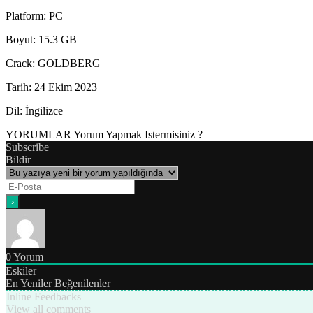
Platform
: PC
Boyut
: 15.3 GB
Crack
: GOLDBERG
Tarih
: 24 Ekim 2023
Dil
: İngilizce
YORUMLAR
Yorum Yapmak Istermisiniz ?
Subscribe
Bildir
0
Yorum
Eskiler
En Yeniler
Beğenilenler
Inline Feedbacks
View all comments