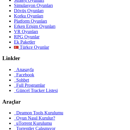
Strateji Oyunları
Simulasyon Oyunları
Dövüş Oyunları
Korku Oyunları
Platform Oyunları
Erken Erişim Oyunları
VR Oyunları
RPG Oyunlar
Ek Paketler
Türkçe Oyunlar
Linkler
Anasayfa
Facebook
Sohbet
Full Programlar
Güncel Tracker Listesi
Araçlar
Deamon Tools Kurulumu
Oyun Nasıl Kurulur?
uTorrent Kurulumu
Torrentler Çalışmıyor