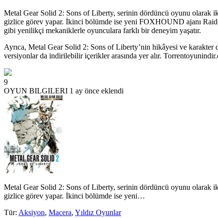
Metal Gear Solid 2: Sons of Liberty, serinin dördüncü oyunu olarak iki
gizlice görev yapar. İkinci bölümde ise yeni FOXHOUND ajanı Raiden, te
gibi yenilikçi mekaniklerle oyunculara farklı bir deneyim yaşatır.
Ayrıca, Metal Gear Solid 2: Sons of Liberty’nin hikâyesi ve karakter
versiyonlar da indirilebilir içerikler arasında yer alır. Torrentoyunind
9
OYUN BILGILERI
1 ay önce eklendi
Metal Gear Solid 2: Sons of Liberty, serinin dördüncü oyunu olarak iki
gizlice görev yapar. İkinci bölümde ise yeni…
Tür
:
Aksiyon
,
Macera
,
Yıldız Oyunlar