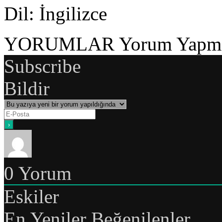
Dil
: İngilizce
YORUMLAR
Yorum Yapmak
Subscribe
Bildir
0
Yorum
Eskiler
En Yeniler
Beğenilenler