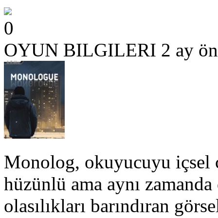
0
OYUN BILGILERI
2 ay ön
Monolog, okuyucuyu içsel ç
hüzünlü ama aynı zamanda d
olasılıkları barındıran görs