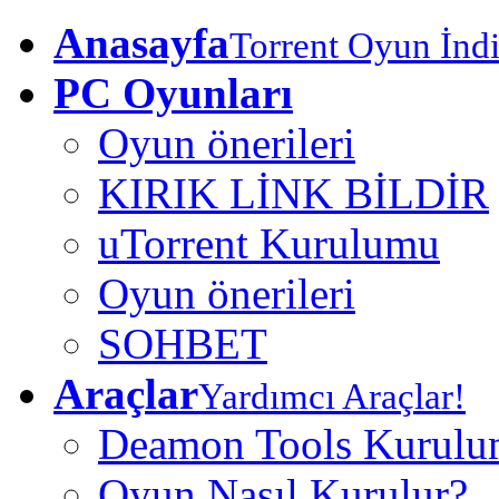
Anasayfa
Torrent Oyun İndi
PC Oyunları
Oyun önerileri
KIRIK LİNK BİLDİR
uTorrent Kurulumu
Oyun önerileri
SOHBET
Araçlar
Yardımcı Araçlar!
Deamon Tools Kurul
Oyun Nasıl Kurulur?