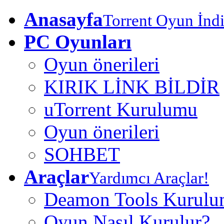
Anasayfa
Torrent Oyun İndi
PC Oyunları
Oyun önerileri
KIRIK LİNK BİLDİR
uTorrent Kurulumu
Oyun önerileri
SOHBET
Araçlar
Yardımcı Araçlar!
Deamon Tools Kurul
Oyun Nasıl Kurulur?