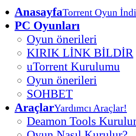
Anasayfa
Torrent Oyun İndi
PC Oyunları
Oyun önerileri
KIRIK LİNK BİLDİR
uTorrent Kurulumu
Oyun önerileri
SOHBET
Araçlar
Yardımcı Araçlar!
Deamon Tools Kurul
Oyun Nasıl Kurulur?