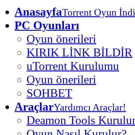
Anasayfa
Torrent Oyun İndi
PC Oyunları
Oyun önerileri
KIRIK LİNK BİLDİR
uTorrent Kurulumu
Oyun önerileri
SOHBET
Araçlar
Yardımcı Araçlar!
Deamon Tools Kurul
Oyun Nasıl Kurulur?