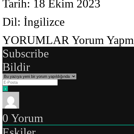
Tarih
: 18 Ekim 2023
Dil
: İngilizce
YORUMLAR
Yorum Yapmak
Subscribe
Bildir
0
Yorum
Eskiler