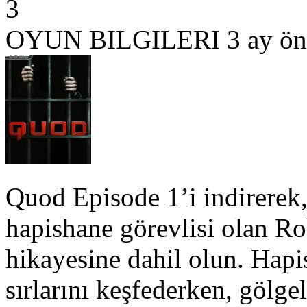
3
OYUN BILGILERI
3 ay ön
Quod Episode 1’i indirerek, 
hapishane görevlisi olan Ro
hikayesine dahil olun. Hap
sırlarını keşfederken, gölge