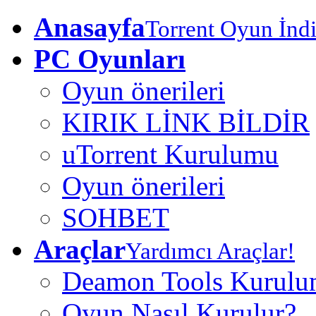
Anasayfa
Torrent Oyun İndi
PC Oyunları
Oyun önerileri
KIRIK LİNK BİLDİR
uTorrent Kurulumu
Oyun önerileri
SOHBET
Araçlar
Yardımcı Araçlar!
Deamon Tools Kurul
Oyun Nasıl Kurulur?