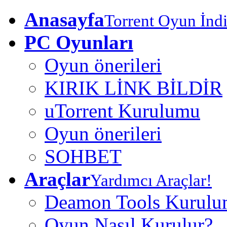
Anasayfa
Torrent Oyun İndi
PC Oyunları
Oyun önerileri
KIRIK LİNK BİLDİR
uTorrent Kurulumu
Oyun önerileri
SOHBET
Araçlar
Yardımcı Araçlar!
Deamon Tools Kurul
Oyun Nasıl Kurulur?