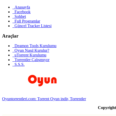
Anasayfa
Facebook
Sohbet
Full Programlar
Güncel Tracker Listesi
Araçlar
Deamon Tools Kurulumu
Oyun Nasıl Kurulur?
uTorrent Kurulumu
Torrentler Çalışmıyor
S.S.S.
Oyuntorrentleri.com: Torrent Oyun indir, Torrentler
Copyrigh