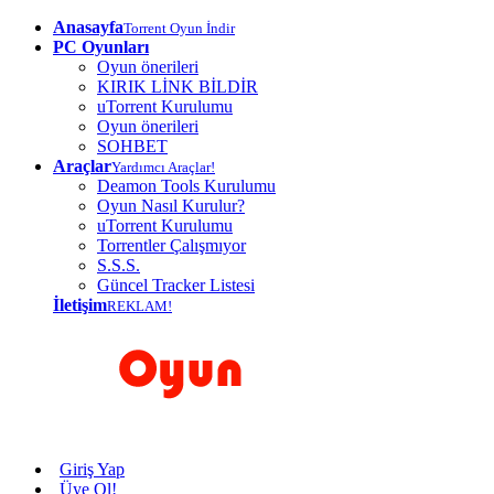
Anasayfa
Torrent Oyun İndir
PC Oyunları
Oyun önerileri
KIRIK LİNK BİLDİR
uTorrent Kurulumu
Oyun önerileri
SOHBET
Araçlar
Yardımcı Araçlar!
Deamon Tools Kurulumu
Oyun Nasıl Kurulur?
uTorrent Kurulumu
Torrentler Çalışmıyor
S.S.S.
Güncel Tracker Listesi
İletişim
REKLAM!
Giriş Yap
Üye Ol!