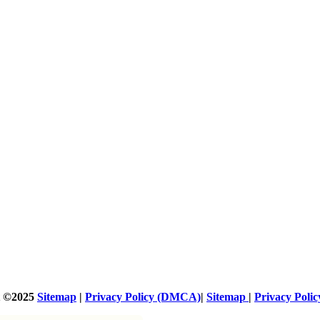
t ©2025
Sitemap
|
Privacy Policy (DMCA)
|
Sitemap
|
Privacy Pol