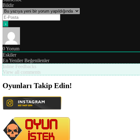
Bildir
0
Yorum
Eskiler
En Yeniler
Beğenilenler
Inline Feedbacks
View all comments
Oyunları Takip Edin!