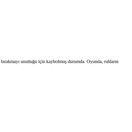
dak bırakmayı unuttuğu için kaybolmuş durumda. Oyunda, ruhların