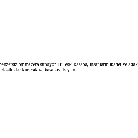
 benzersiz bir macera sunuyor. Bu eski kasaba, insanların ibadet ve a
kla dostluklar kuracak ve kasabayı baştan…