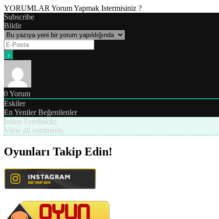
YORUMLAR
Yorum Yapmak Istermisiniz ?
Subscribe
Bildir
0
Yorum
Eskiler
En Yeniler
Beğenilenler
Inline Feedbacks
View all comments
Oyunları Takip Edin!