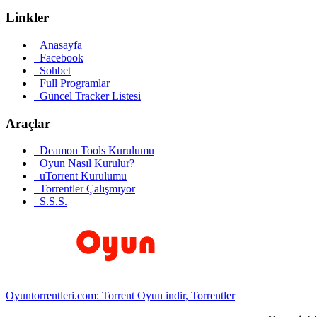
Linkler
Anasayfa
Facebook
Sohbet
Full Programlar
Güncel Tracker Listesi
Araçlar
Deamon Tools Kurulumu
Oyun Nasıl Kurulur?
uTorrent Kurulumu
Torrentler Çalışmıyor
S.S.S.
Oyuntorrentleri.com: Torrent Oyun indir, Torrentler