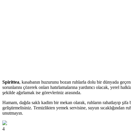
Spirittea
, kasabanın huzurunu bozan ruhlarla dolu bir dünyada geçen
sorunlarını çözerek onları hatırlamalarına yardımcı olacak, yerel hal
şekilde ağırlamak ise görevleriniz arasında.
Hamam, dağda saklı kadim bir mekan olarak, ruhların rahatlayıp şifa bu
geliştirmelisiniz. Temizlikten yemek servisine, suyun sıcaklığından 
unutmayın.
4