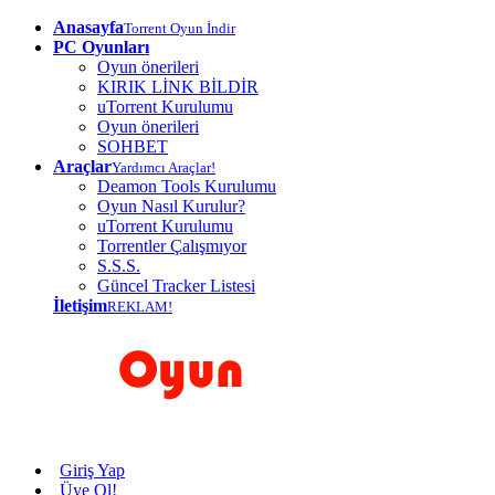
Anasayfa
Torrent Oyun İndir
PC Oyunları
Oyun önerileri
KIRIK LİNK BİLDİR
uTorrent Kurulumu
Oyun önerileri
SOHBET
Araçlar
Yardımcı Araçlar!
Deamon Tools Kurulumu
Oyun Nasıl Kurulur?
uTorrent Kurulumu
Torrentler Çalışmıyor
S.S.S.
Güncel Tracker Listesi
İletişim
REKLAM!
Giriş Yap
Üye Ol!