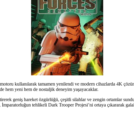
motoru kullanılarak tamamen yenilendi ve modern cihazlarda 4K çözünü
de hem yeni hem de nostaljik deneyim yaşayacaklar.
tirerek geniş hareket özgürlüğü, çeşitli silahlar ve zengin ortamlar su
n, İmparatorluğun tehlikeli Dark Trooper Projesi’ni ortaya çıkararak gala