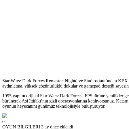
Star Wars: Dark Forces Remaster, Nightdive Studios tarafından KEX 
aydınlatma, yüksek çözünürlüklü dokular ve gamepad desteği sayesin
1995 yapımı orijinal Star Wars: Dark Forces, FPS türüne yenilikler ge
bürünerek Asi İttifakı’nın gizli operasyonlarına katılıyorsunuz. Katar
oyunun heyecanını günümüz teknolojisiyle buluşturuyor.
0
OYUN BILGILERI
3 ay önce eklendi