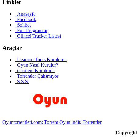
Linkler
Anasayfa
Facebook
Sohbet
Full Programlar
Güncel Tracker Listesi
Araçlar
Deamon Tools Kurulumu
Oyun Nasıl Kurulur?
uTorrent Kurulumu
Torrentler Çalışmıyor
S.S.S.
Oyuntorrentleri.com: Torrent Oyun indir, Torrentler
Copyrigh