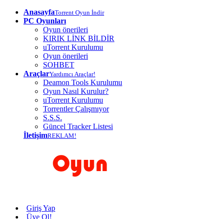
Anasayfa
Torrent Oyun İndir
PC Oyunları
Oyun önerileri
KIRIK LİNK BİLDİR
uTorrent Kurulumu
Oyun önerileri
SOHBET
Araçlar
Yardımcı Araçlar!
Deamon Tools Kurulumu
Oyun Nasıl Kurulur?
uTorrent Kurulumu
Torrentler Çalışmıyor
S.S.S.
Güncel Tracker Listesi
İletişim
REKLAM!
Giriş Yap
Üye Ol!