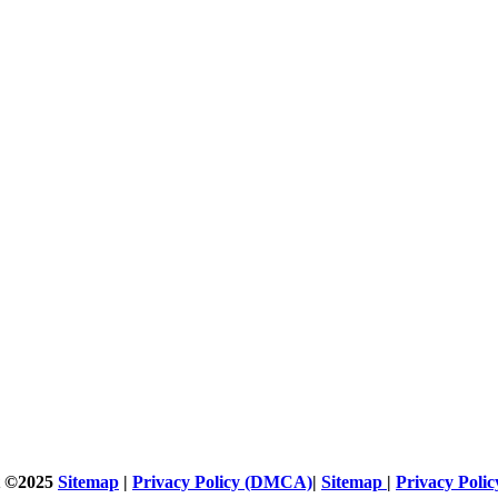
t ©2025
Sitemap
|
Privacy Policy (DMCA)
|
Sitemap
|
Privacy Pol