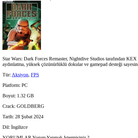
Star Wars: Dark Forces Remaster, Nightdive Studios tarafından KEX 
aydınlatma, yüksek çözünürlüklü dokular ve gamepad desteği sayesi
Tür
:
Aksiyon
,
FPS
Platform
: PC
Boyut
: 1.32 GB
Crack
: GOLDBERG
Tarih
: 28 Şubat 2024
Dil
: İngilizce
YORUMLAR
Yorum Yapmak Istermisiniz ?