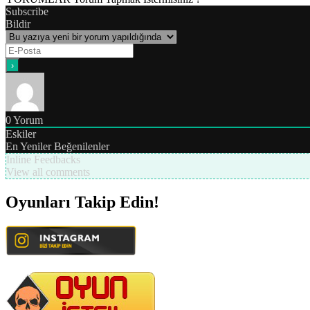
Subscribe
Bildir
0
Yorum
Eskiler
En Yeniler
Beğenilenler
Inline Feedbacks
View all comments
Oyunları Takip Edin!