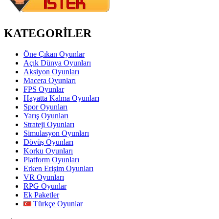
KATEGORİLER
Öne Çıkan Oyunlar
Açık Dünya Oyunları
Aksiyon Oyunları
Macera Oyunları
FPS Oyunlar
Hayatta Kalma Oyunları
Spor Oyunları
Yarış Oyunları
Strateji Oyunları
Simulasyon Oyunları
Dövüş Oyunları
Korku Oyunları
Platform Oyunları
Erken Erişim Oyunları
VR Oyunları
RPG Oyunlar
Ek Paketler
Türkçe Oyunlar