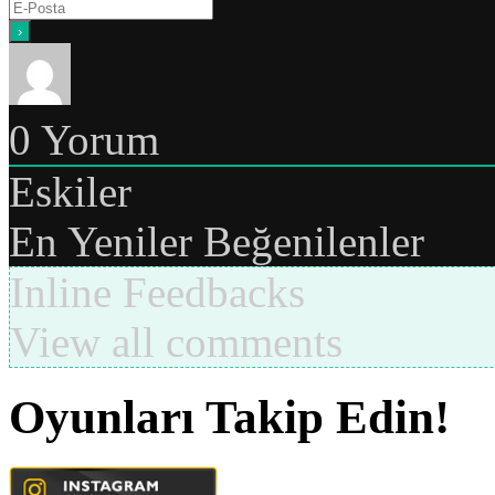
0
Yorum
Eskiler
En Yeniler
Beğenilenler
Inline Feedbacks
View all comments
Oyunları Takip Edin!