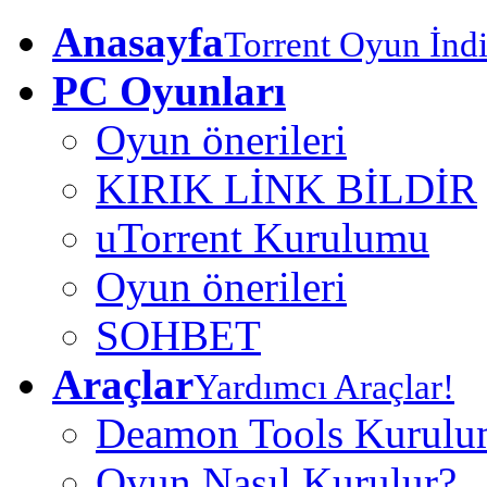
Anasayfa
Torrent Oyun İndi
PC Oyunları
Oyun önerileri
KIRIK LİNK BİLDİR
uTorrent Kurulumu
Oyun önerileri
SOHBET
Araçlar
Yardımcı Araçlar!
Deamon Tools Kurul
Oyun Nasıl Kurulur?