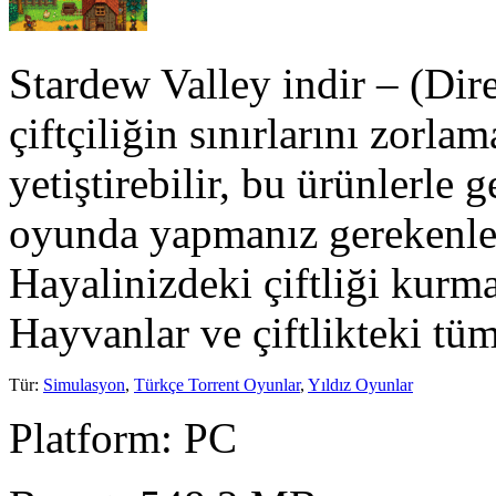
Stardew Valley indir – (Dire
çiftçiliğin sınırlarını zorl
yetiştirebilir, bu ürünlerle 
oyunda yapmanız gerekenler 
Hayalinizdeki çiftliği kurma
Hayvanlar ve çiftlikteki t
Tür
:
Simulasyon
,
Türkçe Torrent Oyunlar
,
Yıldız Oyunlar
Platform
: PC