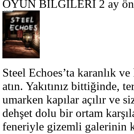
OYUN BILGILERI
2 ay ön
Steel Echoes’ta karanlık v
atın. Yakıtınız bittiğinde, 
umarken kapılar açılır ve siz
dehşet dolu bir ortam karşıla
feneriyle gizemli galerinin