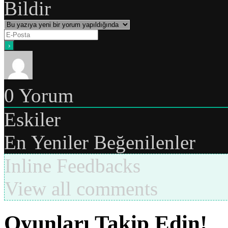
Bildir
0
Yorum
Eskiler
En Yeniler
Beğenilenler
Inline Feedbacks
View all comments
Oyunları Takip Edin!