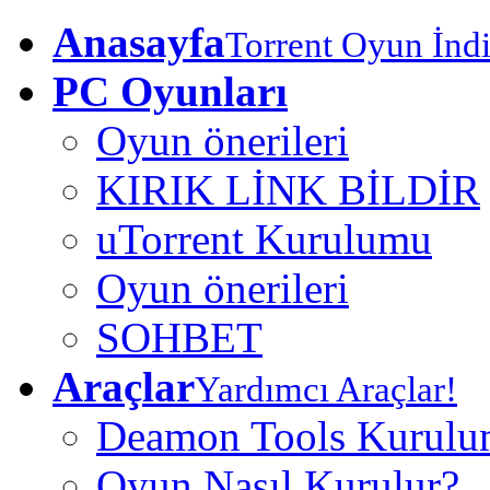
Anasayfa
Torrent Oyun İndi
PC Oyunları
Oyun önerileri
KIRIK LİNK BİLDİR
uTorrent Kurulumu
Oyun önerileri
SOHBET
Araçlar
Yardımcı Araçlar!
Deamon Tools Kurul
Oyun Nasıl Kurulur?