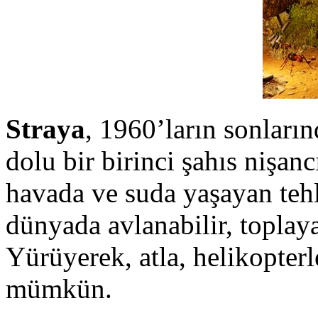
Straya
, 1960’ların sonları
dolu bir birinci şahıs nişan
havada ve suda yaşayan teh
dünyada avlanabilir, toplaya
Yürüyerek, atla, helikopter
mümkün.