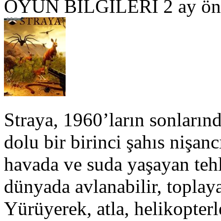
OYUN BILGILERI
2 ay ön
Straya, 1960’ların sonların
dolu bir birinci şahıs nişan
havada ve suda yaşayan teh
dünyada avlanabilir, toplaya
Yürüyerek, atla, helikopter