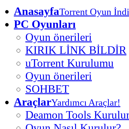
Anasayfa
Torrent Oyun İndi
PC Oyunları
Oyun önerileri
KIRIK LİNK BİLDİR
uTorrent Kurulumu
Oyun önerileri
SOHBET
Araçlar
Yardımcı Araçlar!
Deamon Tools Kurul
Oyun Nasıl Kurulur?