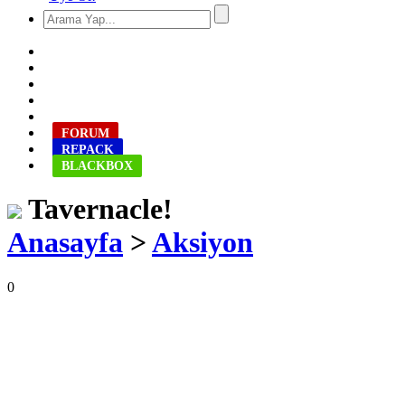
FORUM
REPACK
BLACKBOX
Tavernacle!
Anasayfa
>
Aksiyon
0