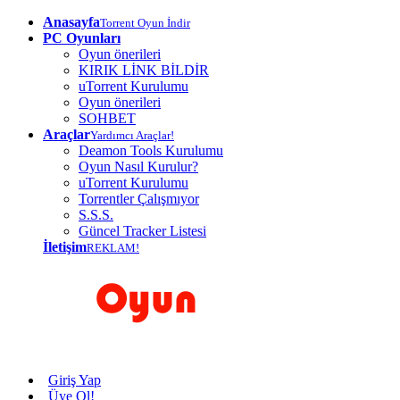
Anasayfa
Torrent Oyun İndir
PC Oyunları
Oyun önerileri
KIRIK LİNK BİLDİR
uTorrent Kurulumu
Oyun önerileri
SOHBET
Araçlar
Yardımcı Araçlar!
Deamon Tools Kurulumu
Oyun Nasıl Kurulur?
uTorrent Kurulumu
Torrentler Çalışmıyor
S.S.S.
Güncel Tracker Listesi
İletişim
REKLAM!
Giriş Yap
Üye Ol!