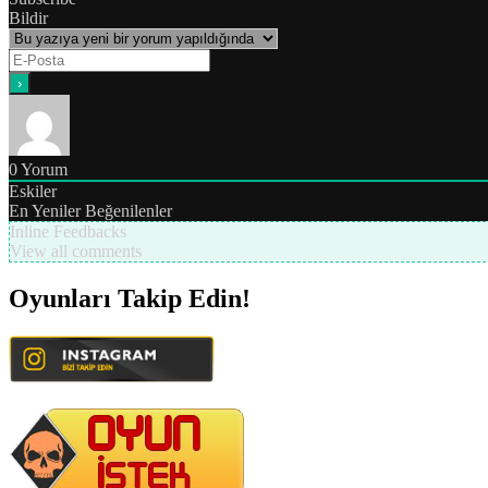
Bildir
0
Yorum
Eskiler
En Yeniler
Beğenilenler
Inline Feedbacks
View all comments
Oyunları Takip Edin!