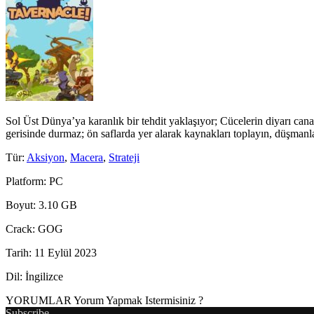
Sol Üst Dünya’ya karanlık bir tehdit yaklaşıyor; Cücelerin diyarı cana
gerisinde durmaz; ön saflarda yer alarak kaynakları toplayın, düşma
Tür
:
Aksiyon
,
Macera
,
Strateji
Platform
: PC
Boyut
: 3.10 GB
Crack
: GOG
Tarih
: 11 Eylül 2023
Dil
: İngilizce
YORUMLAR
Yorum Yapmak Istermisiniz ?
Subscribe