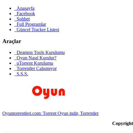
Anasayfa
Facebook
Sohbet
Full Programlar
Güncel Tracker Listesi
Araçlar
Deamon Tools Kurulumu
Oyun Nasıl Kurulur?
uTorrent Kurulumu
Torrentler Çalışmıyor
S.S.S.
Oyuntorrentleri.com: Torrent Oyun indir, Torrentler
Copyrigh