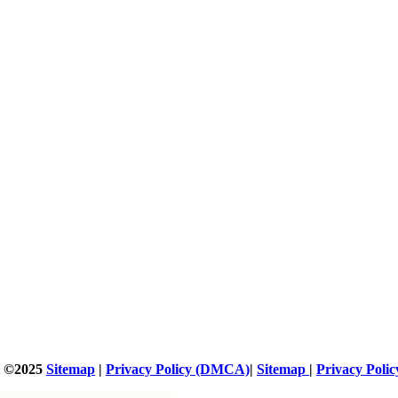
t ©2025
Sitemap
|
Privacy Policy (DMCA)
|
Sitemap
|
Privacy Pol