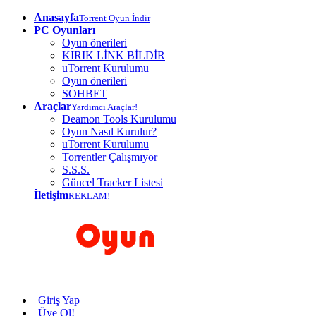
Anasayfa
Torrent Oyun İndir
PC Oyunları
Oyun önerileri
KIRIK LİNK BİLDİR
uTorrent Kurulumu
Oyun önerileri
SOHBET
Araçlar
Yardımcı Araçlar!
Deamon Tools Kurulumu
Oyun Nasıl Kurulur?
uTorrent Kurulumu
Torrentler Çalışmıyor
S.S.S.
Güncel Tracker Listesi
İletişim
REKLAM!
Giriş Yap
Üye Ol!