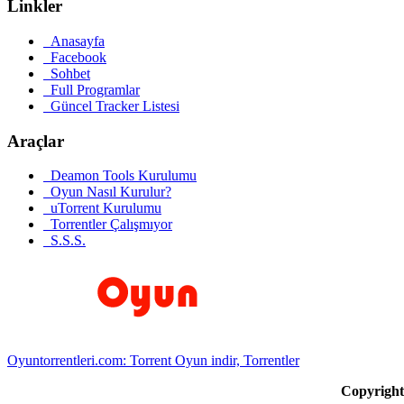
Linkler
Anasayfa
Facebook
Sohbet
Full Programlar
Güncel Tracker Listesi
Araçlar
Deamon Tools Kurulumu
Oyun Nasıl Kurulur?
uTorrent Kurulumu
Torrentler Çalışmıyor
S.S.S.
Oyuntorrentleri.com: Torrent Oyun indir, Torrentler
Copyrigh