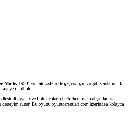
We Made
, 1950’lerin atmosferinde geçen, üçüncü şahıs anlatımlı bir
ikayeye dahil olur.
eşimli eşyalar ve bulmacalarla ilerlerken, otel çalışanları ve
i bir deneyim sunar. Bu oyunu oyuntorrentleri.com üzerinden kolayca