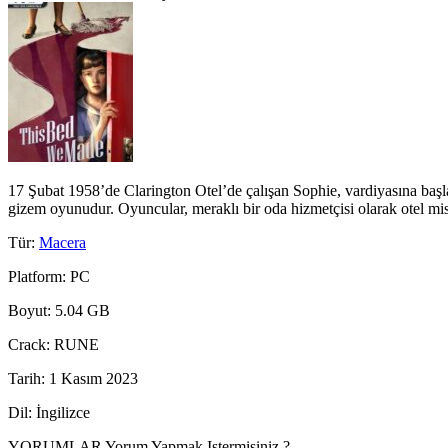
17 Şubat 1958’de Clarington Otel’de çalışan Sophie, vardiyasına başla
gizem oyunudur. Oyuncular, meraklı bir oda hizmetçisi olarak otel misa
Tür
:
Macera
Platform
: PC
Boyut
: 5.04 GB
Crack
: RUNE
Tarih
: 1 Kasım 2023
Dil
: İngilizce
YORUMLAR
Yorum Yapmak Istermisiniz ?