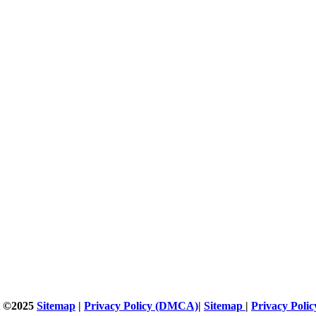
t ©2025
Sitemap
|
Privacy Policy (DMCA)
|
Sitemap
|
Privacy Pol