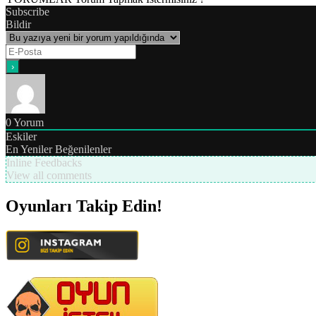
Subscribe
Bildir
0
Yorum
Eskiler
En Yeniler
Beğenilenler
Inline Feedbacks
View all comments
Oyunları Takip Edin!