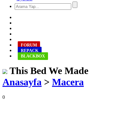
FORUM
REPACK
BLACKBOX
This Bed We Made
Anasayfa
>
Macera
0