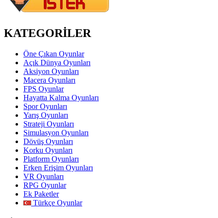
KATEGORİLER
Öne Çıkan Oyunlar
Açık Dünya Oyunları
Aksiyon Oyunları
Macera Oyunları
FPS Oyunlar
Hayatta Kalma Oyunları
Spor Oyunları
Yarış Oyunları
Strateji Oyunları
Simulasyon Oyunları
Dövüş Oyunları
Korku Oyunları
Platform Oyunları
Erken Erişim Oyunları
VR Oyunları
RPG Oyunlar
Ek Paketler
Türkçe Oyunlar