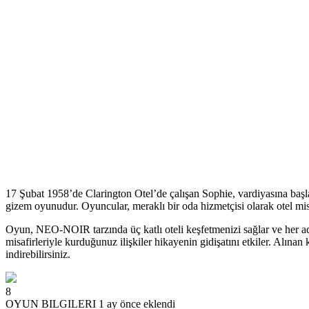
17 Şubat 1958’de Clarington Otel’de çalışan Sophie, vardiyasına başlar
gizem oyunudur. Oyuncular, meraklı bir oda hizmetçisi olarak otel misafi
Oyun, NEO-NOIR tarzında üç katlı oteli keşfetmenizi sağlar ve her adım
misafirleriyle kurduğunuz ilişkiler hikayenin gidişatını etkiler. Alın
indirebilirsiniz.
8
OYUN BILGILERI
1 ay önce eklendi