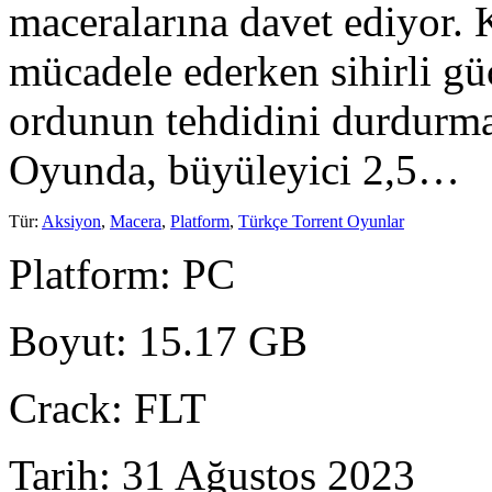
maceralarına davet ediyor. 
mücadele ederken sihirli g
ordunun tehdidini durdurmak
Oyunda, büyüleyici 2,5…
Tür
:
Aksiyon
,
Macera
,
Platform
,
Türkçe Torrent Oyunlar
Platform
: PC
Boyut
: 15.17 GB
Crack
: FLT
Tarih
: 31 Ağustos 2023