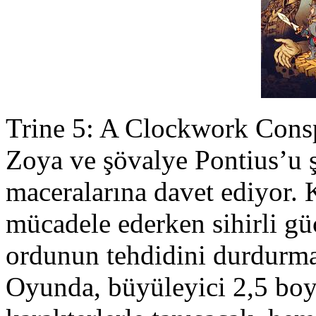
Trine 5: A Clockwork Consp
Zoya ve şövalye Pontius’u 
maceralarına davet ediyor. 
mücadele ederken sihirli g
ordunun tehdidini durdurmak
Oyunda, büyüleyici 2,5 boyu