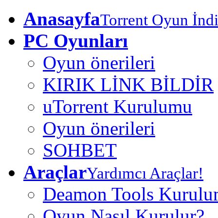
Anasayfa
Torrent Oyun İndi
PC Oyunları
Oyun önerileri
KIRIK LİNK BİLDİR
uTorrent Kurulumu
Oyun önerileri
SOHBET
Araçlar
Yardımcı Araçlar!
Deamon Tools Kurul
Oyun Nasıl Kurulur?