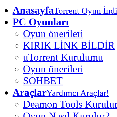
Anasayfa
Torrent Oyun İndi
PC Oyunları
Oyun önerileri
KIRIK LİNK BİLDİR
uTorrent Kurulumu
Oyun önerileri
SOHBET
Araçlar
Yardımcı Araçlar!
Deamon Tools Kurul
Oyun Nasıl Kurulur?