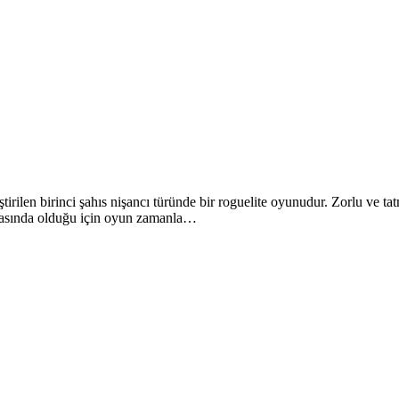
iştirilen birinci şahıs nişancı türünde bir roguelite oyunudur. Zorlu ve t
aşamasında olduğu için oyun zamanla…