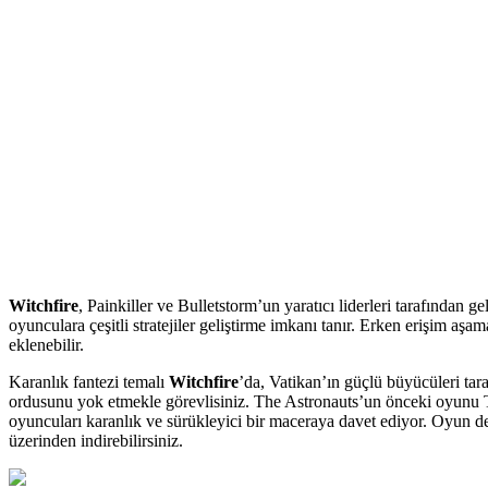
Witchfire
, Painkiller ve Bulletstorm’un yaratıcı liderleri tarafından g
oyunculara çeşitli stratejiler geliştirme imkanı tanır. Erken erişim a
eklenebilir.
Karanlık fantezi temalı
Witchfire
’da, Vatikan’ın güçlü büyücüleri tar
ordusunu yok etmekle görevlisiniz. The Astronauts’un önceki oyunu 
oyuncuları karanlık ve sürükleyici bir maceraya davet ediyor. Oyun d
üzerinden indirebilirsiniz.