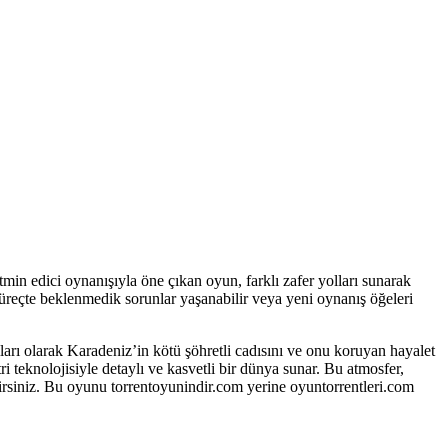
tatmin edici oynanışıyla öne çıkan oyun, farklı zafer yolları sunarak
 süreçte beklenmedik sorunlar yaşanabilir veya yeni oynanış öğeleri
ıları olarak Karadeniz’in kötü şöhretli cadısını ve onu koruyan hayalet
i teknolojisiyle detaylı ve kasvetli bir dünya sunar. Bu atmosfer,
irsiniz. Bu oyunu torrentoyunindir.com yerine oyuntorrentleri.com