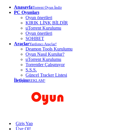
Anasayfa
Torrent Oyun İndir
PC Oyunları
Oyun önerileri
KIRIK LİNK BİLDİR
uTorrent Kurulumu
Oyun önerileri
SOHBET
Araçlar
Yardımcı Araçlar!
Deamon Tools Kurulumu
Oyun Nasıl Kurulur?
uTorrent Kurulumu
Torrentler Çalışmıyor
S.S.S.
Güncel Tracker Listesi
İletişim
REKLAM!
Giriş Yap
Üye Ol!