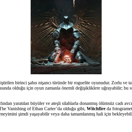
eliştirilen birinci şahıs nişancı türünde bir roguelite oyunudur. Zorlu ve 
şamasında olduğu için oyun zamanla önemli değişikliklere uğrayabilir; bu
afından yaratılan büyüler ve ateşli silahlarla donanmış ölümsüz cadı avc
The Vanishing of Ethan Carter’da olduğu gibi,
Witchfire
da fotogrametr
eneyimini şimdi yaşayabilir veya daha tamamlanmış hali için bekleyebil