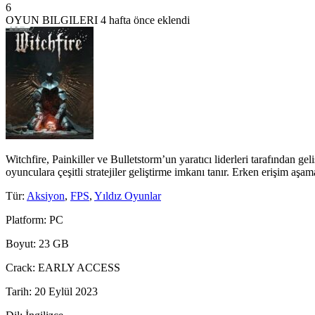
6
OYUN BILGILERI
4 hafta önce eklendi
Witchfire, Painkiller ve Bulletstorm’un yaratıcı liderleri tarafından gel
oyunculara çeşitli stratejiler geliştirme imkanı tanır. Erken erişim 
Tür
:
Aksiyon
,
FPS
,
Yıldız Oyunlar
Platform
: PC
Boyut
: 23 GB
Crack
: EARLY ACCESS
Tarih
: 20 Eylül 2023