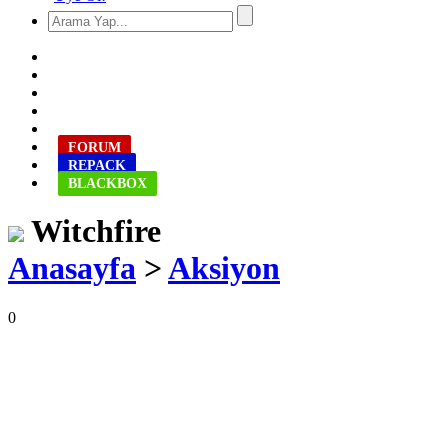
FORUM
REPACK
BLACKBOX
Witchfire
Anasayfa
>
Aksiyon
0